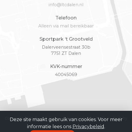
info@ltcdalen.nl
Telefoon
Alleen via mail bereikbaar
Sportpark ‘t Grootveld
Dalerveensestraat 30b
7751 ZT Dalen
KVK-nummer
40045069
Copyright 2026 © L.T.C. Dalen -
Powered by KNLTB.Club - Built by
Deze site maakt gebruik van cookies. Voor meer
informatie lees ons
Privacybeleid
.
LISA