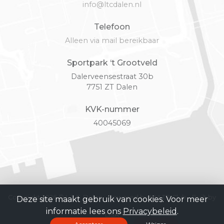
info@ltcdalen.nl
Telefoon
Alleen via mail bereikbaar
Sportpark ‘t Grootveld
Dalerveensestraat 30b
7751 ZT Dalen
KVK-nummer
40045069
Copyright 2026 © L.T.C. Dalen -
Powered by KNLTB.Club - Built by
Deze site maakt gebruik van cookies. Voor meer
informatie lees ons
Privacybeleid
.
LISA